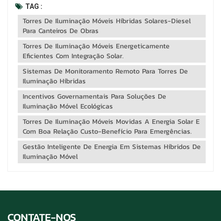
global pela sustentabilidade. Um dos avanços mais
TAG :
promissores é a integração da energia solar com geradores a
Torres De Iluminação Móveis Híbridas Solares-Diesel
diesel tradicionais. Os sistemas híbridos não apenas
Para Canteiros De Obras
reduzem o consumo de c...
Torres De Iluminação Móveis Energeticamente
Eficientes Com Integração Solar.
Sistemas De Monitoramento Remoto Para Torres De
Iluminação Híbridas
Incentivos Governamentais Para Soluções De
Iluminação Móvel Ecológicas
Torres De Iluminação Móveis Movidas A Energia Solar E
Com Boa Relação Custo-Benefício Para Emergências.
Gestão Inteligente De Energia Em Sistemas Híbridos De
Iluminação Móvel
CONTATE-NOS