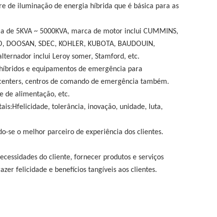
re de iluminação de energia híbrida que é básica para as
cia de 5KVA ~ 5000KVA, marca de motor inclui CUMMINS,
O, DOOSAN, SDEC, KOHLER, KUBOTA, BAUDOUIN,
ternador inclui Leroy som
e
r, Stamford, etc.
 híbridos e equipamentos de emergência para
 centers, centros de comando de emergência também.
e de alimentação, etc.
tais:H
felicidade, tolerância, inovação, unidade, luta,
o-se o melhor parceiro de experiência dos clientes
.
ecessidades do cliente, fornecer produtos e serviços
zer felicidade e benefícios tangíveis aos clientes.