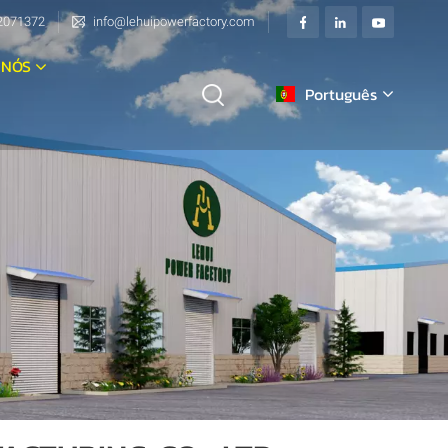
2071372
info@lehuipowerfactory.com
 NÓS
Português
English
français
Deutsch
italiano
русский
español