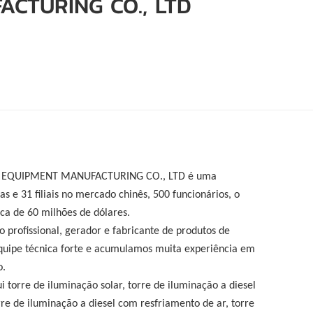
ACTURING CO., LTD
português
العربية
Melayu
Indonesia
T EQUIPMENT MANUFACTURING CO., LTD é uma
s e 31 filiais no mercado chinês, 500 funcionários, o
rca de 60 milhões de dólares.
 profissional, gerador e fabricante de produtos de
quipe técnica forte e acumulamos muita experiência em
o.
i torre de iluminação solar, torre de iluminação a diesel
re de iluminação a diesel com resfriamento de ar, torre