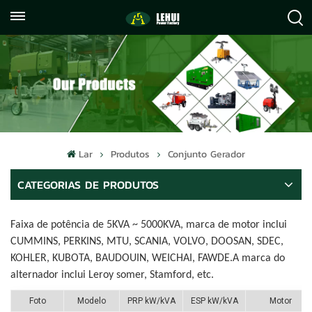
+86
info@lehuipowerfactory.com
059122071372
Lar
Produtos
Conjunto Gerador
CATEGORIAS DE PRODUTOS
Faixa de potência de 5KVA ~ 5000KVA, marca de motor inclui
CUMMINS, PERKINS, MTU, SCANIA, VOLVO, DOOSAN, SDEC,
KOHLER, KUBOTA, BAUDOUIN, WEICHAI, FAWDE.A marca do
alternador inclui Leroy som
e
r, Stamford, etc.
Foto
Modelo
PRP kW/kVA
ESP kW/kVA
Motor