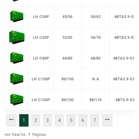
LH-C56P
45/56
50/62
4BTA3.9-G2
LH-C65P
52/65
56/70
4BTA3.9-G2
LH-C80P
64/80
68/85
4BTA3.9-G11
LH-C100P
80/100
N.A
4BTA3.9-G13
LH-C100P
80/100
88/110
6BT5.9-G2
1
2
3
4
5
6
7
Um Total De
7
Páginas