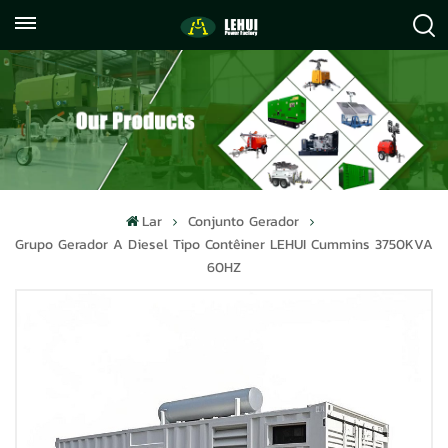
+86
info@lehuipowerfactory.com
059122071372
Lar
Conjunto Gerador
Grupo Gerador A Diesel Tipo Contêiner LEHUI Cummins 3750KVA
60HZ