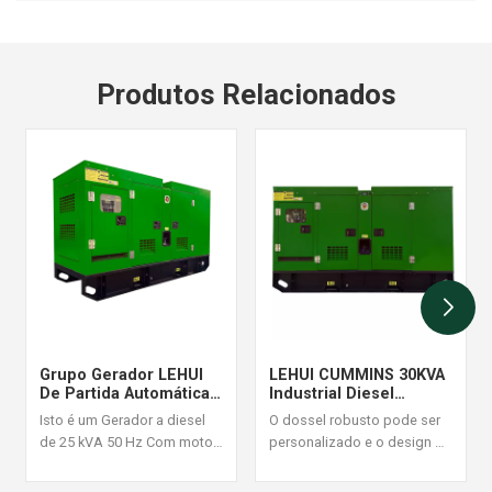
Produtos Relacionados
Grupo Gerador LEHUI
LEHUI CUMMINS 30KVA
De Partida Automática
Industrial Diesel
De 25 KVA Com
Generator Conjunto
Isto é um Gerador a diesel
O dossel robusto pode ser
Monitoramento Remoto
60Hz
de 25 kVA 50 Hz Com motor
personalizado e o design da
Cummins 4B3.9-G1.
estrutura é razoável e
Adequado para cenários de
confiável, é aceito um