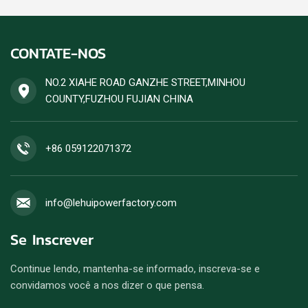
fornecimento contínuo de
conjunto de geradores de
energia de alta carga, com
diesel.
saída estável e alta
CONTATE-NOS
eficiência de combustível.
Aceitamos encomendas de
um conjunto de gerador a
NO.2 XIAHE ROAD GANZHE STREET,MINHOU
diesel.
COUNTY,FUZHOU FUJIAN CHINA
+86 059122071372
info@lehuipowerfactory.com
Se Inscrever
Continue lendo, mantenha-se informado, inscreva-se e
convidamos você a nos dizer o que pensa.